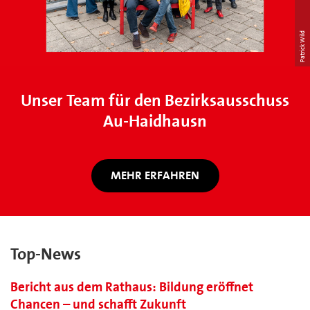
Patrick Wild
Unser Team für den Bezirksausschuss
Au-Haidhausn
MEHR ERFAHREN
Top-News
Bericht aus dem Rathaus: Bildung eröffnet
Chancen – und schafft Zukunft